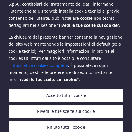
S.p.A., contitolari del trattamento dei dati, informano
dal 1980, Saviola ha lavorato nel settore
l’utente che tale sito web installa cookie tecnici e, previo
dell’approvvigionamento del legno, della logistica, della
consenso dell’utente, può installare cookie non tecnici,
produzione di pannelli di truciolato, sviluppando una
dettagliati nella sezione
“
rivedi le tue scelte sui cookie
”
.
vasta esperienza nel settore commerciale.
La chiusura del presente banner consente la navigazione
Matteo
Claudio
del sito web mantenendo le impostazioni di default (solo
Marzotto
Feltrin
cookie tecnici). Per maggiori informazioni in ordine ai
cookies utilizzati dal sito è possibile consultare
l’informativa cookies completa
. È possibile, in ogni
momento, gestire le preferenze di seguito mediante il
link “
rivedi le tue scelte sui cookie
”.
Copyright The European House - Ambrosetti - Ottobre
2024
Accetto tutti i cookie
Rivedi le tue scelte sui cookie
Rifiuto tutti i cookie