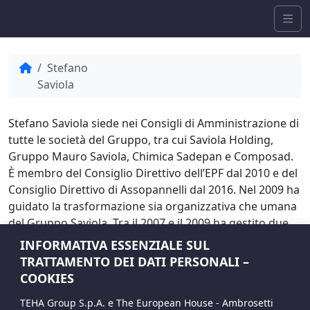
Skip to content
Me
Home
Stefano
Saviola
Stefano Saviola siede nei Consigli di Amministrazione di
tutte le società del Gruppo, tra cui Saviola Holding,
Gruppo Mauro Saviola, Chimica Sadepan e Composad.
È membro del Consiglio Direttivo dell’EPF dal 2010 e del
Consiglio Direttivo di Assopannelli dal 2016. Nel 2009 ha
guidato la trasformazione sia organizzativa che umana
del Gruppo Saviola. Tra il 2007 e il 2009 ha gestito due
stabilimenti chimici del Gruppo. Parallelamente, nel
INFORMATIVA ESSENZIALE SUL
2001 aveva fondato Composad, azienda specializzata in
TRATTAMENTO DEI DATI PERSONALI –
mobili RTA, ricoprendo il ruolo di Direttore Generale e
COOKIES
Amministratore Delegato fino al 2009. Dal 1993 al 2009
TEHA Group S.p.A. e The European House - Ambrosetti
è stato Direttore Generale di Sadepan Legno. A partire