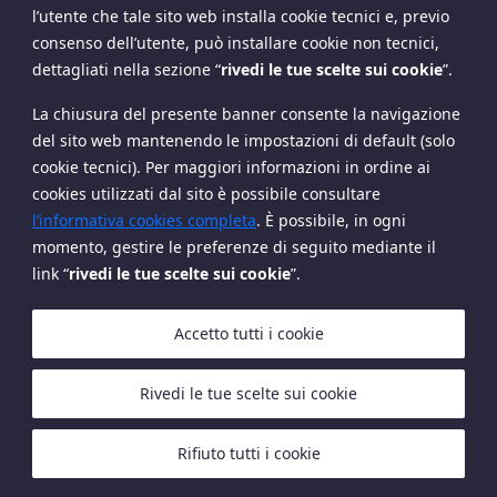
l’utente che tale sito web installa cookie tecnici e, previo
consenso dell’utente, può installare cookie non tecnici,
dettagliati nella sezione
“
rivedi le tue scelte sui cookie
”
.
La chiusura del presente banner consente la navigazione
del sito web mantenendo le impostazioni di default (solo
cookie tecnici). Per maggiori informazioni in ordine ai
cookies utilizzati dal sito è possibile consultare
Copyright The European House - Ambrosetti - Ottobre
l’informativa cookies completa
. È possibile, in ogni
2024
momento, gestire le preferenze di seguito mediante il
link “
rivedi le tue scelte sui cookie
”.
Accetto tutti i cookie
Rivedi le tue scelte sui cookie
Cookies
Privacy Policy
Rifiuto tutti i cookie