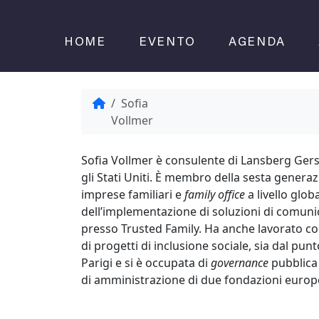
Skip to content
HOME
EVENTO
AGENDA
Home
Sofia
Vollmer
Sofia Vollmer è consulente di Lansberg Gersi
gli Stati Uniti. È membro della sesta genera
imprese familiari e
family
office
a livello glob
dell’implementazione di soluzioni di comunica
presso Trusted Family. Ha anche lavorato 
di progetti di inclusione sociale, sia dal pun
Parigi e si è occupata di
governance
pubblica 
di amministrazione di due fondazioni europee