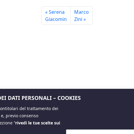
Serena
Marco
Giacomin
Zini
EI DATI PERSONALI – COOKIES
ntitolari del trattamento dei
i e, previo consenso
 sezione
“
rivedi le tue scelte sui
Copyright The European House - Ambrosetti - Ottobre 2024