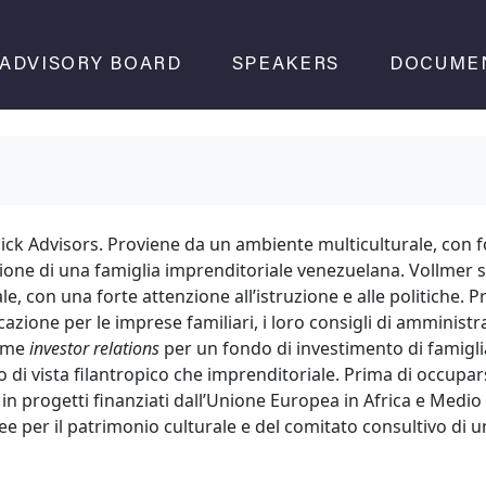
ADVISORY BOARD
SPEAKERS
DOCUME
ck Advisors. Proviene da un ambiente multiculturale, con fo
zione di una famiglia imprenditoriale venezuelana. Vollmer si
ale, con una forte attenzione all’istruzione e alle politiche. 
zione per le imprese familiari, i loro consigli di amministraz
come
investor
relations
per un fondo di investimento di famigl
to di vista filantropico che imprenditoriale. Prima di occupar
in progetti finanziati dall’Unione Europea in Africa e Medio
 per il patrimonio culturale e del comitato consultivo di u