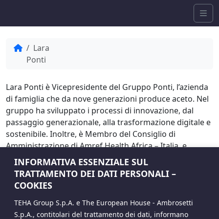
Skip to content
Me
Home
Lara
Ponti
Lara Ponti è Vicepresidente del Gruppo Ponti, l’azienda
di famiglia che da nove generazioni produce aceto. Nel
gruppo ha sviluppato i processi di innovazione, dal
passaggio generazionale, alla trasformazione digitale e
sostenibile. Inoltre, è Membro del Consiglio di
Amministrazione di Amref Health Africa – Italia, e
Vicepresidente di Confindustria alla Transizione
INFORMATIVA ESSENZIALE SUL
Ambientale e agli Obiettivi ESG, dal 2024. Ha iniziato la
TRATTAMENTO DEI DATI PERSONALI –
sua carriera lavorando nel Terzo Settore, come
COOKIES
dirigente di cooperative sociali.
TEHA Group S.p.A. e The European House - Ambrosetti
S.p.A., contitolari del trattamento dei dati, informano