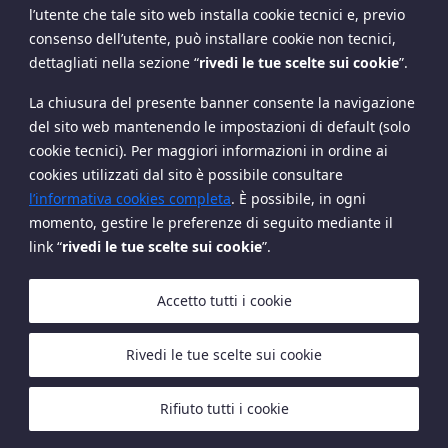
Massimiliano
Chiara
l’utente che tale sito web installa cookie tecnici e, previo
Nitti
Mastrotto
consenso dell’utente, può installare cookie non tecnici,
dettagliati nella sezione
“
rivedi le tue scelte sui cookie
”
.
La chiusura del presente banner consente la navigazione
del sito web mantenendo le impostazioni di default (solo
cookie tecnici). Per maggiori informazioni in ordine ai
cookies utilizzati dal sito è possibile consultare
Copyright The European House - Ambrosetti - Ottobre
l’informativa cookies completa
. È possibile, in ogni
2024
momento, gestire le preferenze di seguito mediante il
link “
rivedi le tue scelte sui cookie
”.
Accetto tutti i cookie
Rivedi le tue scelte sui cookie
Cookies
Privacy Policy
Rifiuto tutti i cookie