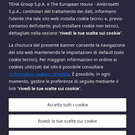
TEHA Group S.p.A. e The European House - Ambrosetti
Finance Awards 2020, “Avvocato dell’Anno” ai
S.p.A., contitolari del trattamento dei dati, informano
Legalcommunity Finance Awards 2019, “Professionista
l’utente che tale sito web installa cookie tecnici e, previo
dell’anno Banche” ai TopLegal Industry Awards 2018 e
consenso dell’utente, può installare cookie non tecnici,
“Avvocato italiano dell’Anno NPL” ai Legalcommunity
dettagliati nella sezione
“
rivedi le tue scelte sui cookie
”
.
Finance Awards 2017.
La chiusura del presente banner consente la navigazione
Barbara
Riccarda
del sito web mantenendo le impostazioni di default (solo
Serra
Zezza
cookie tecnici). Per maggiori informazioni in ordine ai
cookies utilizzati dal sito è possibile consultare
l’informativa cookies completa
. È possibile, in ogni
momento, gestire le preferenze di seguito mediante il
link “
rivedi le tue scelte sui cookie
”.
Copyright The European House - Ambrosetti - Ottobre
2024
Accetto tutti i cookie
Rivedi le tue scelte sui cookie