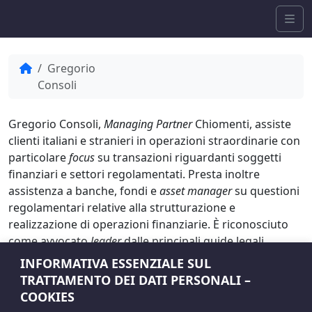
Skip to content
Me
Home
Gregorio
Consoli
Gregorio Consoli,
Managing Partner
Chiomenti, assiste
clienti italiani e stranieri in operazioni straordinarie con
particolare
focus
su transazioni riguardanti soggetti
finanziari e settori regolamentati. Presta inoltre
assistenza a banche, fondi e
asset manager
su questioni
regolamentari relative alla strutturazione e
realizzazione di operazioni finanziarie. È riconosciuto
come avvocato
leader
dalle principali guide legali
internazionali quali Chambers, IFLR 1000 e Legal 500. È
INFORMATIVA ESSENZIALE SUL
stato insignito dei premi “Avvocato dell’Anno Structured
TRATTAMENTO DEI DATI PERSONALI –
Finance” ai Legalcommunity Awards 2021, “Avvocato
COOKIES
dell’Anno Non-Performing Loans” ai Legalcommunity