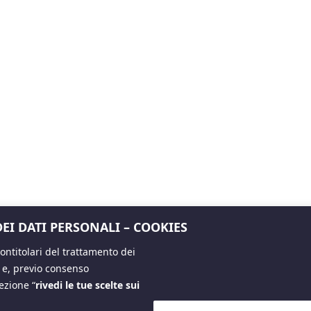
EI DATI PERSONALI – COOKIES
ntitolari del trattamento dei
i e, previo consenso
 sezione
“
rivedi le tue scelte sui
Copyright The European House - Ambrosetti - Ottobre 2024