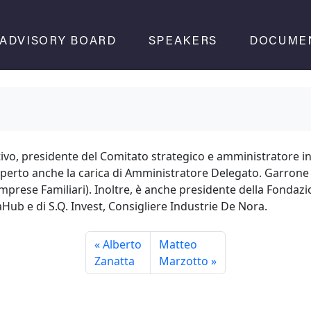
ADVISORY BOARD
SPEAKERS
DOCUME
vo, presidente del Comitato strategico e amministratore inca
coperto anche la carica di Amministratore Delegato. Garrone
 Imprese Familiari). Inoltre, è anche presidente della Fond
ub e di S.Q. Invest, Consigliere Industrie De Nora.
Alberto
Matteo
Zanatta
Marzotto