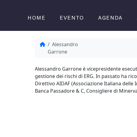
Skip to content
HOME
EVENTO
AGENDA
Home
Alessandro
Garrone
Alessandro Garrone è vicepresidente esecuti
gestione dei rischi di ERG. In passato ha ri
Direttivo AIDAF (Associazione Italiana delle
Banca Passadore & C, Consigliere di MinervaH