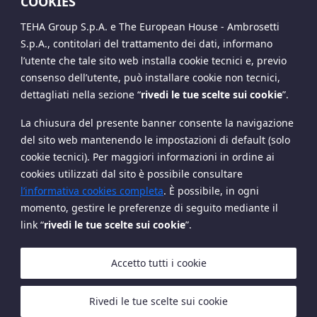
COOKIES
della rivista Economia Politica –
Journal of Analytical and
TEHA Group S.p.A. e The European House - Ambrosetti
Institutional Economics
. In passato è stato consigliere
S.p.A., contitolari del trattamento dei dati, informano
economico del Presidente del Consiglio Matteo Renzi,
l’utente che tale sito web installa cookie tecnici e, previo
membro del Consiglio di amministrazione della RAI e
consenso dell’utente, può installare cookie non tecnici,
consigliere e vicepresidente della Banca Popolare di
dettagliati nella sezione
“
rivedi le tue scelte sui cookie
”
.
Intra.
La chiusura del presente banner consente la navigazione
Ferruccio
Enrico
del sito web mantenendo le impostazioni di default (solo
de Bortoli
Giovannini
cookie tecnici). Per maggiori informazioni in ordine ai
cookies utilizzati dal sito è possibile consultare
l’informativa cookies completa
. È possibile, in ogni
momento, gestire le preferenze di seguito mediante il
link “
rivedi le tue scelte sui cookie
”.
Copyright The European House - Ambrosetti - Ottobre
2024
Accetto tutti i cookie
Rivedi le tue scelte sui cookie