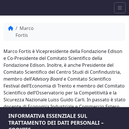
Skip to content
Me
Home
Marco
Fortis
Marco Fortis è Vicepresidente della Fondazione Edison
e Co-Presidente del Comitato Scientifico della
Fondazione Edison. Inoltre, è anche Presidente del
Comitato Scientifico del Centro Studi di Confindustria,
membro dell’
Advisory Board
e Comitato Scientifico
Festival dell’Economia di Trento e membro del Comitato
Scientifico dell’Osservatorio per la Competitività e la
Sicurezza Nazionale Luiss Guido Carli. In passato è stato
docente di Economia Industriale e Commercio Estero
presso la Facoltà di Scienze Politiche e Sociali
INFORMATIVA ESSENZIALE SUL
dell’Università Cattolica. Fortis inoltre è editorialista de
TRATTAMENTO DEI DATI PERSONALI –
Il Sole 24 Ore ed Il Mattino oltre ad essere co-editor