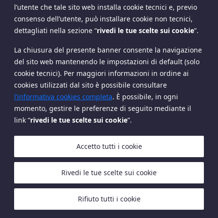
l’utente che tale sito web installa cookie tecnici e, previo
consenso dell’utente, può installare cookie non tecnici,
dettagliati nella sezione
“
rivedi le tue scelte sui cookie
”
.
La chiusura del presente banner consente la navigazione
del sito web mantenendo le impostazioni di default (solo
cookie tecnici). Per maggiori informazioni in ordine ai
cookies utilizzati dal sito è possibile consultare
Copyright The European House - Ambrosetti - Ottobre
l’informativa cookies completa
. È possibile, in ogni
2024
momento, gestire le preferenze di seguito mediante il
link “
rivedi le tue scelte sui cookie
”.
Accetto tutti i cookie
Rivedi le tue scelte sui cookie
Cookies
Privacy Policy
Rifiuto tutti i cookie