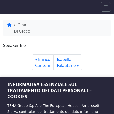
Skip to content
Me
Home
Gina
Di Cecco
Speaker Bio
Enrico
Isabella
Cantoni
Falautano
INFORMATIVA ESSENZIALE SUL
TRATTAMENTO DEI DATI PERSONALI –
COOKIES
TEHA Group S.p.A. e The European House - Ambrosetti
S.p.A., contitolari del trattamento dei dati, informano