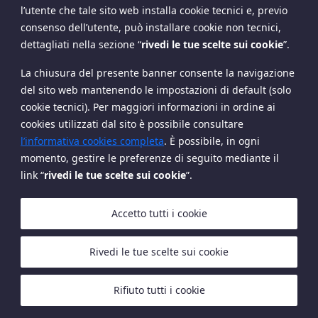
l’utente che tale sito web installa cookie tecnici e, previo
consenso dell’utente, può installare cookie non tecnici,
Enrico
Luca
dettagliati nella sezione
“
rivedi le tue scelte sui cookie
”
.
Giovannini
Petoletti
La chiusura del presente banner consente la navigazione
del sito web mantenendo le impostazioni di default (solo
cookie tecnici). Per maggiori informazioni in ordine ai
cookies utilizzati dal sito è possibile consultare
Copyright The European House - Ambrosetti - Ottobre
l’informativa cookies completa
. È possibile, in ogni
2024
momento, gestire le preferenze di seguito mediante il
link “
rivedi le tue scelte sui cookie
”.
Accetto tutti i cookie
Rivedi le tue scelte sui cookie
Cookies
Privacy Policy
Rifiuto tutti i cookie