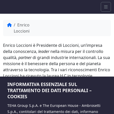
Skip to content
Me
Home
Enrico
Loccioni
Enrico Loccioni è Presidente di Loccioni, un’impresa
della conoscenza,
leader
nella misura per il controllo
qualità,
partner
di grandi industrie internazionali. La sua
missione è il benessere della persona e del pianeta
attraverso la tecnologia. Tra i vari riconoscimenti Enrico
Loccioni ha ricevuto la laurea H.C in tecnologie
dell’innovazione dell’Università degli Studi di Camerino,
INFORMATIVA ESSENZIALE SUL
il Premio Ernst&Young “Imprenditore dell’Anno”, il
TRATTAMENTO DEI DATI PERSONALI –
Premio Innovazione Amica dell’Ambiente, il Premio
COOKIES
Imprenditore Olivettiano, il Premio Nazionale per
TEHA Group S.p.A. e The European House - Ambrosetti
l’Innovazione, la nomina a Cavaliere del Lavoro della
S.p.A., contitolari del trattamento dei dati, informano
Repubblica Italiana.